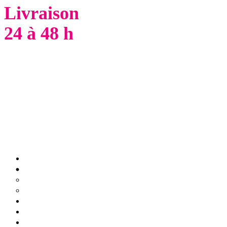
Livraison
24 à 48 h
PAPIER
LOCATION
VENTE
FOURNITURES
SERVICES
CONTACT