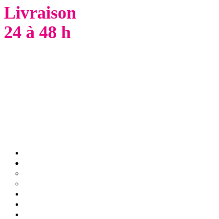
Livraison
24 à 48 h
PAPIER
LOCATION
VENTE
FOURNITURES
SERVICES
CONTACT